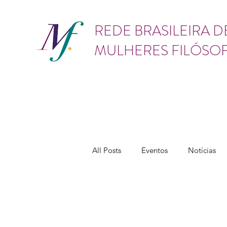
GÊNERO
REDE BRASILEIRA D
MULHERES FILÓSO
All Posts
Eventos
Notícias
Teses e dissertações
Assédio