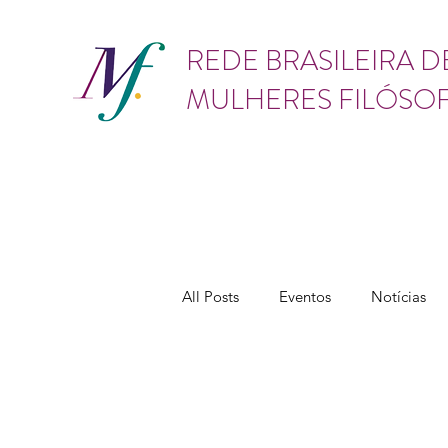
GÊNERO
REDE BRASILEIRA D
MULHERES FILÓSO
All Posts
Eventos
Notícias
Teses e dissertações
Assédio