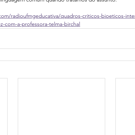
com/radioufmgeducativa/quadros-criticos-bioeticos-inte
ez-com-a-professora-telma-birchal