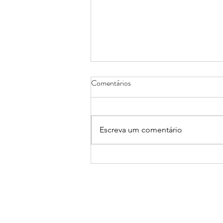
Comentários
Escreva um comentário
13 e 14/08: III Seminário Escrita,
Imaginação e Feminismos:
interações mais que humanas