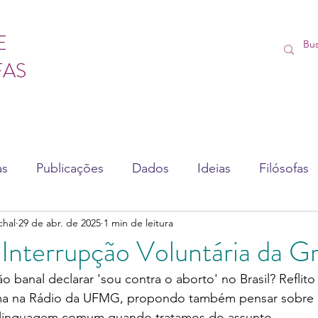
E
FAS
as
Publicações
Dados
Ideias
Filósofas
chal
29 de abr. de 2025
1 min de leitura
sédio
Vídeos
Lives
Cursos
Interrupção Voluntária da G
tão banal declarar 'sou contra o aborto' no Brasil? Reflito
a na Rádio da UFMG, propondo também pensar sobre o
 linguagem comum quando tratamos do assunto. 