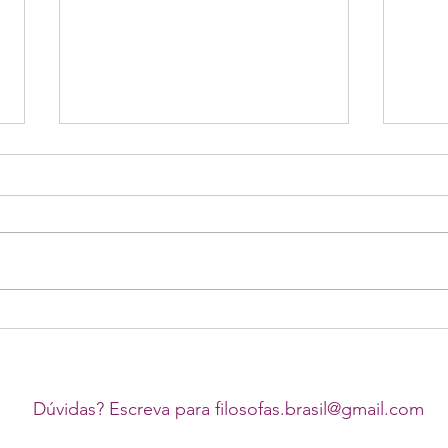
Bolet
Boletim Chauí 12ª Edição
Dúvidas? Escreva para
filosofas.brasil@gmail.com