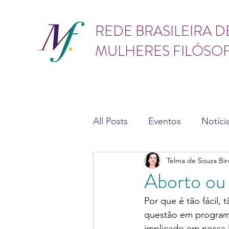
GÊNERO
REDE BRASILEIRA D
MULHERES FILÓSO
All Posts
Eventos
Notíci
Telma de Souza Bir
Teses e dissertações
As
Aborto ou 
Por que é tão fácil, 
questão em program
implicado em nossa