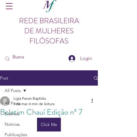
REDE BRASILEIRA
DE MULHERES
FILÓSOFAS
Login
Post
All Posts
Ligia Pavan Baptista
All Posts
7 de mar.
0 min de leitura
Boletim Chauí Edição nº 7
Eventos
Notícias
Click Me
Publicações