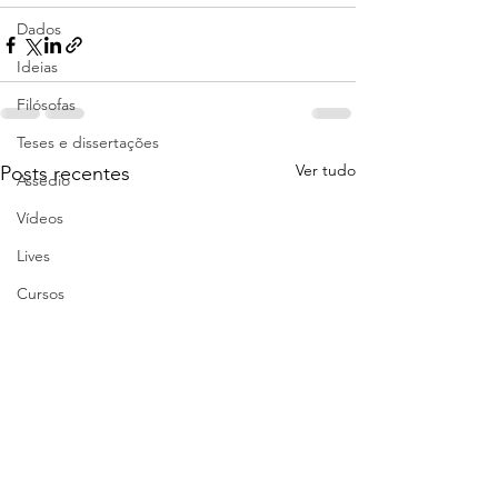
Dados
Ideias
Filósofas
Teses e dissertações
Ver tudo
Posts recentes
Assédio
Vídeos
Lives
Cursos