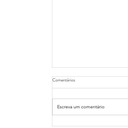
Comentários
Escreva um comentário
13 e 14/08: III Seminário Escrita,