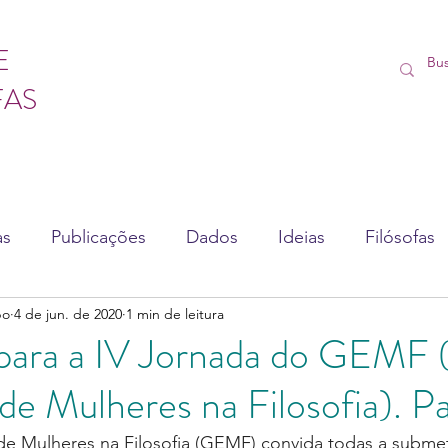
E
FAS
as
Publicações
Dados
Ideias
Filósofas
bo
4 de jun. de 2020
1 min de leitura
sédio
Vídeos
Lives
Cursos
ara a IV Jornada do GEMF 
 de Mulheres na Filosofia). Pa
de Mulheres na Filosofia (GEMF) convida todas a subme