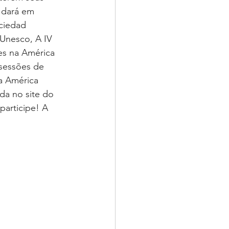
 dará em 
ociedad 
Unesco, A IV 
es na América 
 sessões de 
a América 
da no site do 
 participe! A 