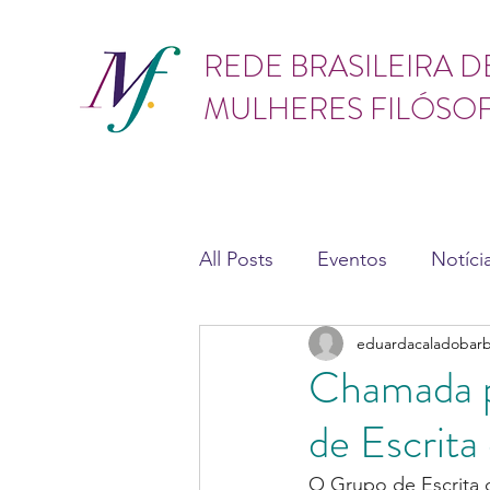
GÊNERO
REDE BRASILEIRA D
MULHERES FILÓSO
All Posts
Eventos
Notíci
eduardacaladobar
Teses e dissertações
As
Chamada p
de Escrita
O Grupo de Escrita 