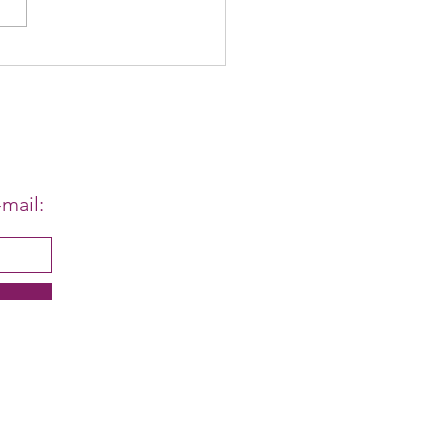
panhe o I Colóquio
nacional do GT de Raça,
o e Classe da Anpof ao vivo
mail: