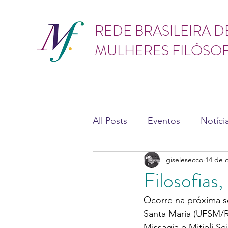
GÊNERO
REDE BRASILEIRA D
MULHERES FILÓSO
All Posts
Eventos
Notíci
giselesecco
14 de 
Teses e dissertações
As
Filosofias
Ocorre na próxima se
Santa Maria (UFSM/R
Missagia e Mitieli Se