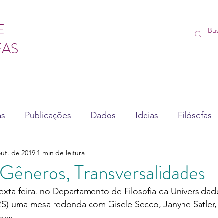
E
FAS
as
Publicações
Dados
Ideias
Filósofas
out. de 2019
1 min de leitura
sédio
Vídeos
Lives
Cursos
, Gêneros, Transversalidades
xta-feira, no Departamento de Filosofia da Universidad
S) uma mesa redonda com Gisele Secco, Janyne Satler, 
ixas.