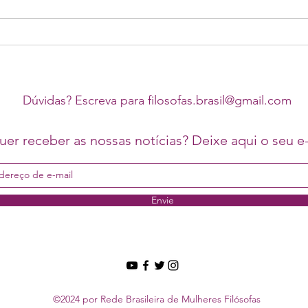
13 e 14/08: III Seminário Escrita,
Acom
Imaginação e Feminismos:
Inter
interações mais que humanas
Gêner
Dúvidas? Escreva para
filosofas.brasil@gmail.com
er receber as nossas notícias? Deixe aqui o seu e-
Envie
©2024 por Rede Brasileira de Mulheres Filósofas