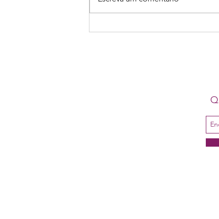
26 a 28/08: Seminário
Narrativas especulativas: escrita
de mulheres entre a filosofia e a
literatura
Qu