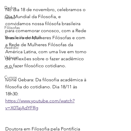
Dados
No dia 18 de novembro, celebramos o 
Dia Mundial da Filosofia, e 
Ideias
convidamos nossa filósofa brasileira 
Filósofas
para comemorar conosco, com a Rede 
Teses e dissertações
Brasileira de Mulheres Filósofas e com 
a Rede de Mulheres Filósofas da 
Assédio
América Latina, com uma live em torno 
Vídeos
de reflexões sobre o fazer acadêmico 
e o fazer filosófico cotidiano.
Lives
Cursos
Ivone Gebara: Da filosofia acadêmica à 
filosofia do cotidiano. Dia 18/11 às 
18h30:
https://www.youtube.com/watch?
v=X0TajAdYFRg
Doutora em Filosofia pela Pontifícia 