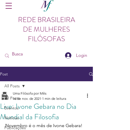
REDE BRASILEIRA
DE MULHERES
FILÓSOFAS
Login
Post
All Posts
Uma Filósofa por Mês
All Posts
16 de nov. de 2021
1 min de leitura
Live: Ivone Gebara no Dia
Eventos
Mundial da Filosofia
Notícias
Novembro é o mês de Ivone Gebara!
Publicações