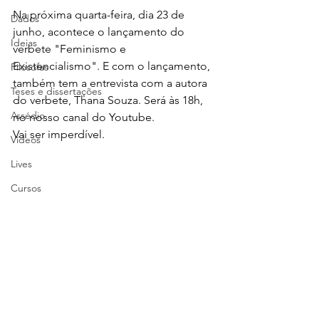
Na próxima quarta-feira, dia 23 de 
Dados
junho, acontece o lançamento do 
Ideias
verbete "Feminismo e 
Existencialismo". E com o lançamento, 
Filósofas
também tem a entrevista com a autora 
Teses e dissertações
do verbete, Thana Souza. Será às 18h, 
Assédio
no nosso canal do Youtube. 
Vai ser imperdível.
Vídeos
Lives
Cursos