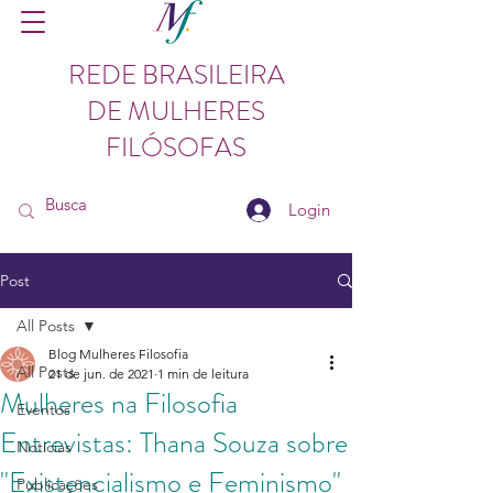
REDE BRASILEIRA
DE MULHERES
FILÓSOFAS
Login
Post
All Posts
Blog Mulheres Filosofia
All Posts
21 de jun. de 2021
1 min de leitura
Mulheres na Filosofia
Eventos
Entrevistas: Thana Souza sobre
Notícias
"Existencialismo e Feminismo"
Publicações