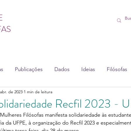
E
FAS
as
Publicações
Dados
Ideias
Filósofas
 abr. de 2023
1 min de leitura
sédio
Vídeos
Lives
Cursos
olidariedade Recfil 2023 - 
 Mulheres Filósofas manifesta solidariedade às estudante
fia da UFPE, à organização do Recfil 2023 e especialmen
ltima terça-feira, dia 28 de março. 