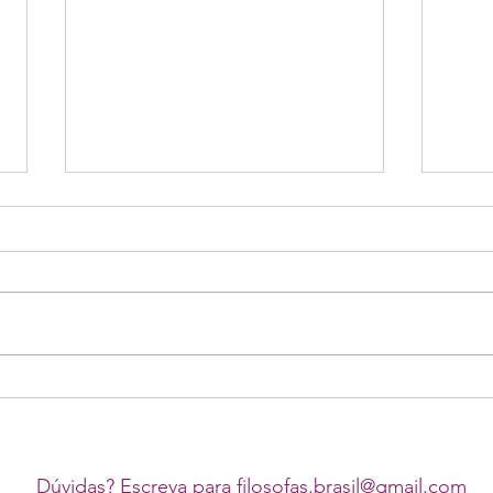
Bolet
Boletim Chauí 12ª Edição
Dúvidas? Escreva para
filosofas.brasil@gmail.com