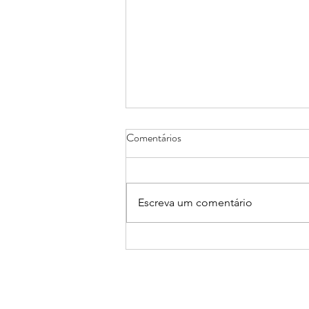
Comentários
Escreva um comentário
13 e 14/08: III Seminário Escrita,
Imaginação e Feminismos:
interações mais que humanas