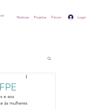
Login
Home
Notícias
Projetos
Fórum
UFPE
s e aos 
te às mulheres 