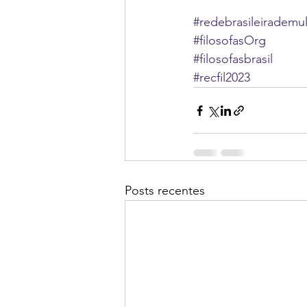
#redebrasileirademul
#filosofasOrg
#filosofasbrasil
#recfil2023
Posts recentes