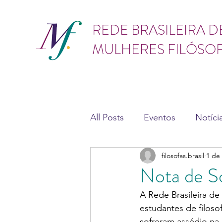
GÊNERO
REDE BRASILEIRA D
MULHERES FILÓSO
All Posts
Eventos
Notíci
filosofas.brasil
1 de
Teses e dissertações
As
Nota de S
A Rede Brasileira de
estudantes de filoso
sofreram assédio na ú