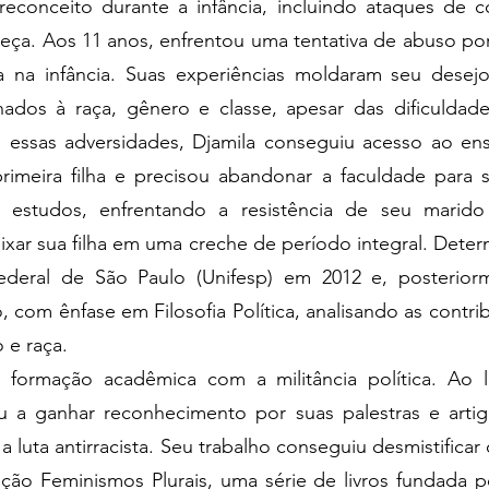
preconceito durante a infância, incluindo ataques de 
eça. Aos 11 anos, enfrentou uma tentativa de abuso po
a na infância. Suas experiências moldaram seu desejo
ados à raça, gênero e classe, apesar das dificuldad
essas adversidades, Djamila conseguiu acesso ao ens
imeira filha e precisou abandonar a faculdade para s
s estudos, enfrentando a resistência de seu marido
ixar sua filha em uma creche de período integral. Dete
Federal de São Paulo (Unifesp) em 2012 e, posterio
, com ênfase em Filosofia Política, analisando as contr
 e raça.
a formação acadêmica com a militância política. Ao 
ou a ganhar reconhecimento por suas palestras e art
a luta antirracista. Seu trabalho conseguiu desmistifica
ção Feminismos Plurais, uma série de livros fundada po