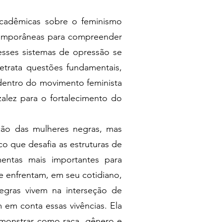
 acadêmicas sobre o feminismo
ntemporâneas para compreender
esses sistemas de opressão se
etrata questões fundamentais,
dentro do movimento feminista
zalez para o fortalecimento do
ção das mulheres negras, mas
o que desafia as estruturas de
mentas mais importantes para
e enfrentam, em seu cotidiano,
egras vivem na interseção de
 em conta essas vivências. Ela
demonstrar como raça, gênero e