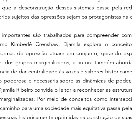
que a desconstrução desses sistemas passa pela redi
rios sujeitos das opressões sejam os protagonistas na 
s importantes são trabalhados para compreender como
mo Kimberlé Crenshaw, Djamila explora o conceito 
formas de opressão atuam em conjunto, gerando expe
s dos grupos marginalizados, a autora também abord
ncia de dar centralidade às vozes e saberes historicam
ão poderosa e necessária sobre as dinâmicas de poder,
amila Ribeiro convida o leitor a reconhecer as estrutura
 marginalizadas. Por meio de conceitos como intersec
 caminho para uma sociedade mais equitativa passa pela
essoas historicamente oprimidas na construção de suas 