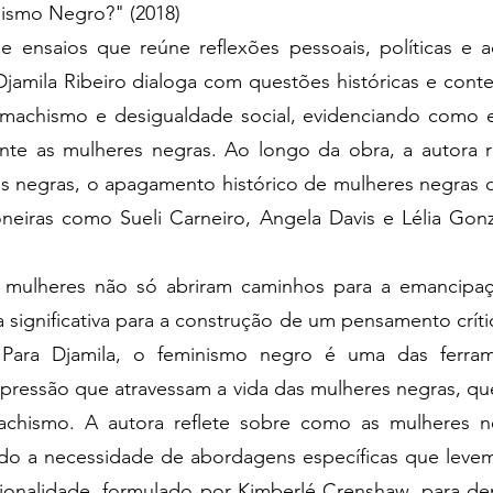
smo Negro?" (2018)
 ensaios que reúne reflexões pessoais, políticas e
Djamila Ribeiro dialoga com questões históricas e co
, machismo e desigualdade social, evidenciando como 
nte as mulheres negras. Ao longo da obra, a autora r
s negras, o apagamento histórico de mulheres negras 
oneiras como Sueli Carneiro, Angela Davis e Lélia Gon
 mulheres não só abriram caminhos para a emancipa
significativa para a construção de um pensamento crític
s. Para Djamila, o feminismo negro é uma das ferra
opressão que atravessam a vida das mulheres negras, qu
chismo. A autora reflete sobre como as mulheres n
do a necessidade de abordagens específicas que levem
ccionalidade, formulado por Kimberlé Crenshaw, para 