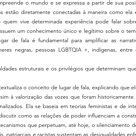
reende o mundo e se expressa a partir de sua posição
as estão diretamente conectadas à maneira como ela
s quem vive determinada experiência pode falar sob
suem um conhecimento único e legítimo sobre o tema
gar de fala é fundamental para amplificar as narrat
heres negras, pessoas LGBTQIA +, indígenas, entre o
ldades estruturais e os privilégios que determinam qu
textualiza o conceito de lugar de fala, explicando que el
sim à valorização das vozes que foram historicamente
alizados. Ela se baseia em teorias feministas e de inte
a discutir como as relações de poder influenciam a cons
canismos que perpetuam, até hoje, o silenciamento 
is, patriarcais e racistas sustentam as desigualdades e