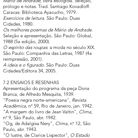
Mário de Andrade
, obra escogida. Seleção,
prólogo e notas. Trad. Santiago Kovadloff.
Caracas: Biblioteca Ayacucho, 1979.
Exercícios de leitura
. São Paulo: Duas
Cidades, 1980.
Os melhores poemas de Mário de Andrade
.
Seleção e apresentação. São Paulo: Global,
1988 (5a edição, 2000).
O espírito das roupas
: a moda no século XIX.
São Paulo: Companhia das Letras, 1987 (4a
reimpressão, 2001).
A ideia e o figurado
. São Paulo: Duas
Cidades/Editora 34, 2005.
7.2 ENSAIOS E RESENHAS
Apresentação do programa da peça Dona
Branca, de Alfredo Mesquita, 1939.
"Poesia negra norte-americana",
Revista
Acadêmica
, n° 59, Rio de Janeiro, jan. 1942.
"A margem do livro de Jean Valtin",
Clima
,
n° 9, São Paulo, abr. 1942.
"Og, de Adalgisa Nery",
Clima
, n° 12, São
Paulo, abr. 1943.
"O lustre, de Clarice Lispector",
O Estado