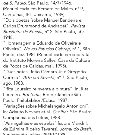
de S. Paulo
, São Paulo, 14/7/1946.
(Republicada em Remate de Males, n° 9,
Campinas, IEL-Unicamp, 1989).
"Dois poetas (sobre Manuel Bandeira e
Carlos Drummond de Andrade)",
Revista
Brasileira de Poesia
, n° 2, São Paulo, abr.
1948.
"Homenagem a Eduardo de Oliveira e
Oliveira",
Novos Estudos Cebrap
, n° 1, São
Paulo, dez. 1981 (Republicado em separata
do Instituto Moreira Salles, Casa da Cultura
de Poços de Caldas, mai. 1995).
"Duas notas: João Câmara Jr. e Gregório
Correia",
Arte em Revista
, n° 7, São Paulo,
ago. 1983.
"Rita Loureiro reinventa a pintura". In: Rita
Loureiro.
Boi tema
, Rio de Janeiro/São
Paulo: Philobiblion/Edusp, 1987.
"Variações sobre Michelangelo Antonioni".
In: Adauto Novaes et al.
O olhar.
São Paulo:
Companhia das Letras, 1988.
"As migalhas e as estrelas" [sobre Mandril,
de Zulmira Ribeiro Tavares],
Jornal do Brasil
,
Suplemento Idéias, 29/10/1988.