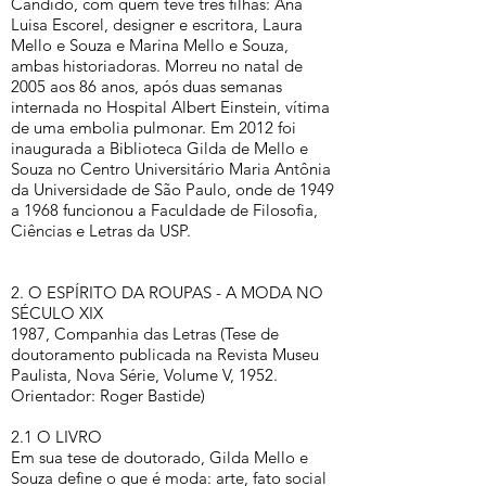
Candido, com quem teve três filhas: Ana
Luisa Escorel, designer e escritora, Laura
Mello e Souza e Marina Mello e Souza,
ambas historiadoras. Morreu no natal de
2005 aos 86 anos, após duas semanas
internada no Hospital Albert Einstein, vítima
de uma embolia pulmonar. Em 2012 foi
inaugurada a Biblioteca Gilda de Mello e
Souza no Centro Universitário Maria Antônia
da Universidade de São Paulo, onde de 1949
a 1968 funcionou a Faculdade de Filosofia,
Ciências e Letras da USP.
2. O ESPÍRITO DA ROUPAS - A MODA NO
SÉCULO XIX
1987, Companhia das Letras (Tese de
doutoramento publicada na Revista Museu
Paulista, Nova Série, Volume V, 1952.
Orientador: Roger Bastide)
2.1 O LIVRO
Em sua tese de doutorado, Gilda Mello e
Souza define o que é moda: arte, fato social