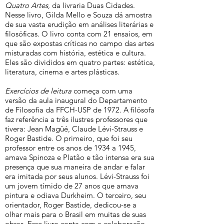
Quatro Artes
, da livraria Duas Cidades.
Nesse livro, Gilda Mello e Souza dá amostra
de sua vasta erudição em análises literárias e
filosóficas. O livro conta com 21 ensaios, em
que são expostas críticas no campo das artes
misturadas com história, estética e cultura.
Eles são divididos em quatro partes: estética,
literatura, cinema e artes plásticas.
Exercícios de leitura
começa com uma
versão da aula inaugural do Departamento
de Filosofia da FFCH-USP de 1972. A filósofa
faz referência a três ilustres professores que
tivera: Jean Magüé, Claude Lévi-Strauss e
Roger Bastide. O primeiro, que foi seu
professor entre os anos de 1934 a 1945,
amava Spinoza e Platão e tão intensa era sua
presença que sua maneira de andar e falar
era imitada por seus alunos. Lévi-Strauss foi
um jovem tímido de 27 anos que amava
pintura e odiava Durkheim. O terceiro, seu
orientador, Roger Bastide, dedicou-se a
olhar mais para o Brasil em muitas de suas
obras. Esse livro conta com a colaboração