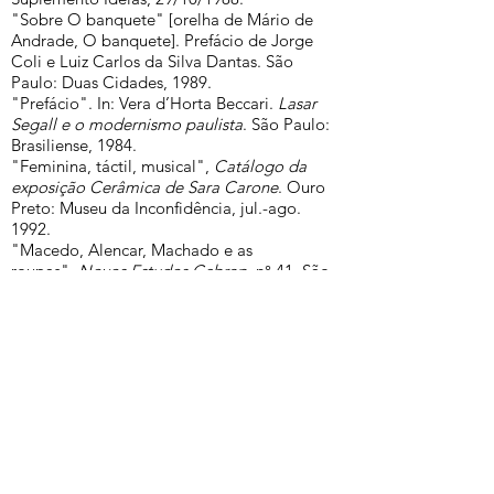
"Sobre O banquete" [orelha de Mário de
Andrade, O banquete]. Prefácio de Jorge
Coli e Luiz Carlos da Silva Dantas. São
Paulo: Duas Cidades, 1989.
"Prefácio". In: Vera d’Horta Beccari.
Lasar
Segall e o modernismo paulista
. São Paulo:
Brasiliense, 1984.
"Feminina, táctil, musical",
Catálogo da
exposição Cerâmica de Sara Carone
. Ouro
Preto: Museu da Inconfidência, jul.-ago.
1992.
"Macedo, Alencar, Machado e as
roupas",
Novos Estudos Cebrap
, n° 41, São
Paulo, mar. 1995.
"O professor de música". In: ANDRADE, M. ,
Introdução à estética musical
.
Estabelecimento do texto, introdução e
notas de Flávia Camargo Toni. São Paulo:
Hucitec, 1995.
“Solilóquio da infância” [sobre Espelho do
Príncipe, de Alberto da Costa e Silva],
Jornal
de Resenhas
, n° 5, São Paulo,Folha de S.
Paulo/Discurso Editorial/USP, 1995.