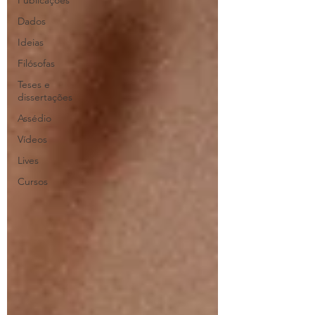
Publicações
Dados
Ideias
Filósofas
Teses e
dissertações
Assédio
Vídeos
Lives
Cursos