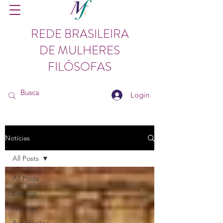
REDE BRASILEIRA
DE MULHERES
FILÓSOFAS
Login
Notícias
All Posts
All Posts
Eventos
Notícias