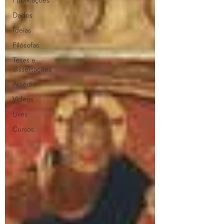
Publicações
Dados
Ideias
Filósofas
Teses e
dissertações
Assédio
Vídeos
Lives
Cursos