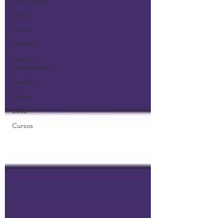
Publicações
Dados
Ideias
Filósofas
Teses e
dissertações
Assédio
Vídeos
Lives
Cursos