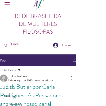
REDE BRASILEIRA
DE MULHERES
FILÓSOFAS
Login
Post
All Posts
filosofas.brasil
All Posts
8 de ago. de 2020
1 min de leitura
Judith Butler por Carla
Eventos
Rodrigues: As Pensadoras
Notícias
agora em nosso canal
Publicações