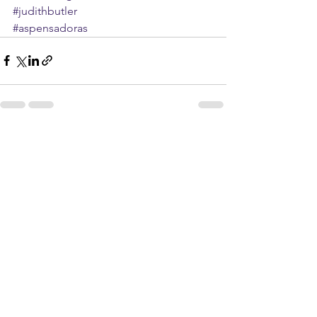
#judithbutler
#aspensadoras
Ver tudo
Posts recentes