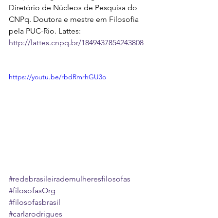
Diretório de Núcleos de Pesquisa do 
CNPq. Doutora e mestre em Filosofia 
pela PUC-Rio. Lattes: 
http://lattes.cnpq.br/1849437854243808
https://youtu.be/rbdRmrhGU3o
#redebrasileirademulheresfilosofas
#filosofasOrg
#filosofasbrasil
#carlarodrigues