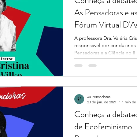
Conheça a debated
As Pensadoras e as 
Fórum Virtual D'A
A professora Dra. Valéria Cri
responsável por conduzir os
Pensadoras e a Ciência no II
As Pensadoras
23 de jun. de 2021
1 min de 
Conheça a debated
de Ecofeminismo -