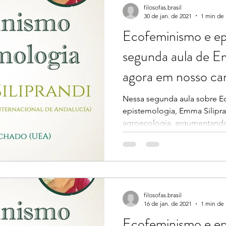
filosofas.brasil
30 de jan. de 2021
1 min de 
Ecofeminismo e ep
segunda aula de Em
agora em nosso ca
Nessa segunda aula sobre E
epistemologia, Emma Silipra
agroecologia, argumentando 
filosofas.brasil
16 de jan. de 2021
1 min de 
Ecofeminismo e e