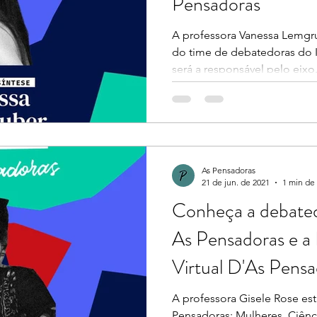
Pensadoras
A professora Vanessa Lemgr
do time de debatedoras do I
será a responsável pelo eixo.
As Pensadoras
21 de jun. de 2021
1 min de 
Conheça a debated
As Pensadoras e a 
Virtual D'As Pens
A professora Gisele Rose es
Pensadoras: Mulheres, Ciênc