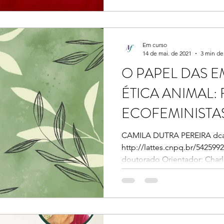
Em curso
14 de mai. de 2021
3 min de 
O PAPEL DAS 
ÉTICA ANIMAL
ECOFEMINISTA
ÉTICA DA
CAMILA DUTRA PEREIRA dc
http://lattes.cnpq.br/542599
COMPLEMENTA
doutorado Orientador: Charl