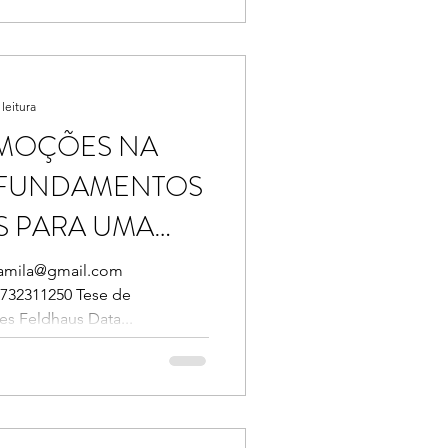
leitura
EMOÇÕES NA
: FUNDAMENTOS
S PARA UMA
amila@gmail.com
2732311250 Tese de
RIEDADE
es Feldhaus Data...