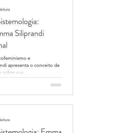
leitura
istemologia:
ma Siliprandi
nal
cofeminismo e
ndi apresenta o conceito de
sobre sua...
leitura
pistemologia: Emma