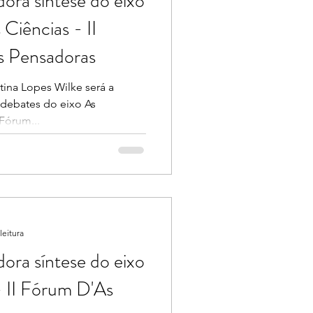
ora síntese do eixo
Ciências - II
s Pensadoras
stina Lopes Wilke será a
 debates do eixo As
 Fórum...
leitura
ora síntese do eixo
 II Fórum D'As