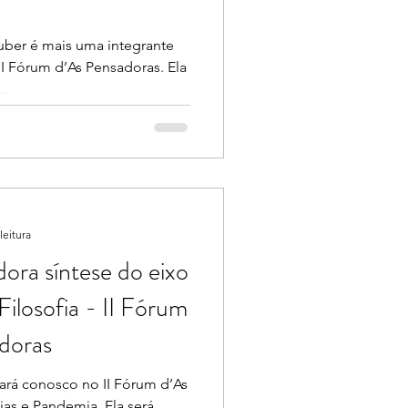
uber é mais uma integrante
I Fórum d’As Pensadoras. Ela
..
leitura
ora síntese do eixo
Filosofia - II Fórum
adoras
tará conosco no II Fórum d’As
ias e Pandemia. Ela será