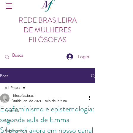
REDE BRASILEIRA
DE MULHERES
FILÓSOFAS
Login
Post
All Posts
filosofas.brasil
All Posts
30 de jan. de 2021
1 min de leitura
Ecofeminismo e epistemologia:
Eventos
segunda aula de Emma
Notícias
Siliprandi agora em nosso canal
Publicações