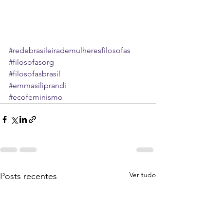
#redebrasileirademulheresfilosofas
#filosofasorg
#filosofasbrasil
#emmasiliprandi
#ecofeminismo
Ver tudo
Posts recentes