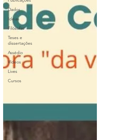
Publicações
Dados
Ideias
Filósofas
Teses e
dissertações
Assédio
Vídeos
Lives
Cursos