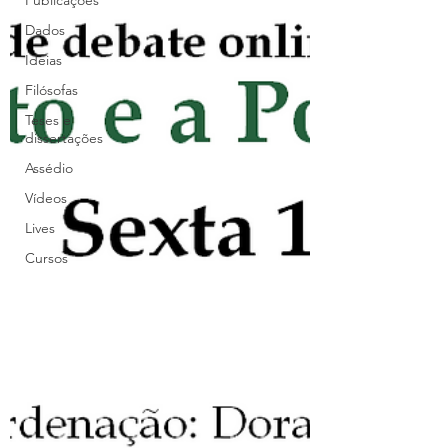
Publicações
Dados
Ideias
Filósofas
Teses e
dissertações
Assédio
Vídeos
Lives
Cursos