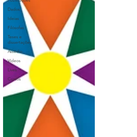
Publicações
Dados
Ideias
Filósofas
Teses e
dissertações
Assédio
Vídeos
Lives
Cursos