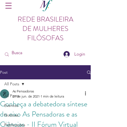
REDE BRASILEIRA
DE MULHERES
FILÓSOFAS
Login
Post
All Posts
As Pensadoras
All Posts
27 de jun. de 2021
1 min de leitura
Conheça a debatedora síntese
Eventos
do eixo As Pensadoras e as
Notícias
Ciências - II Fórum Virtual
Publicações