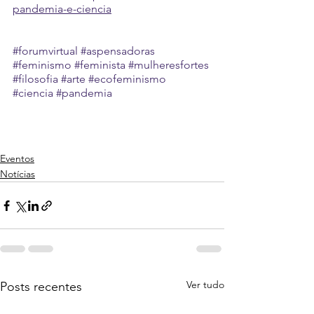
pandemia-e-ciencia
#forumvirtual
#aspensadoras
#feminismo
#feminista
#mulheresfortes
#filosofia
#arte
#ecofeminismo
#ciencia
#pandemia
Eventos
Notícias
Ver tudo
Posts recentes