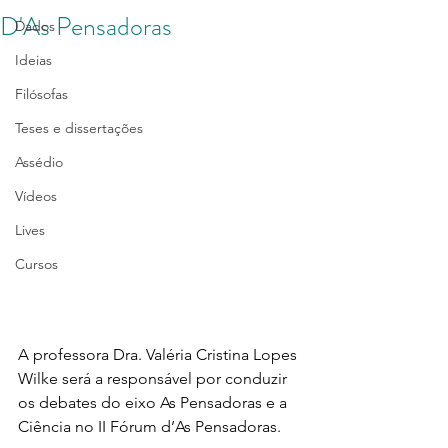
D'As Pensadoras
Dados
Ideias
Filósofas
Teses e dissertações
Assédio
Vídeos
Lives
Cursos
A professora Dra. Valéria Cristina Lopes 
Wilke será a responsável por conduzir 
os debates do eixo As Pensadoras e a 
Ciência no II Fórum d’As Pensadoras.