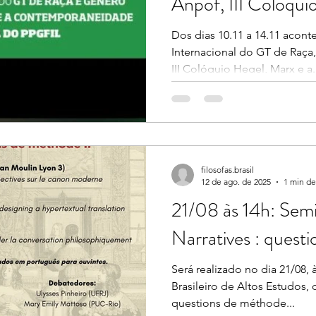
Anpof, III Colóqui
Contemporaneidad
Dos dias 10.11 a 14.11 acont
Internacional do GT de Raça
Internacional do
III Colóquio Hegel, Marx e a.
filosofas.brasil
12 de ago. de 2025
1 min de
21/08 às 14h: Sem
Narratives : quest
Será realizado no dia 21/08, 
Brasileiro de Altos Estudos,
questions de méthode...