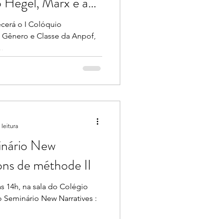
o Hegel, Marx e a
e e VI Colóquio
ecerá o I Colóquio
, Gênero e Classe da Anpof,
 PPGFIL na UFES
..
 leitura
inário New
ions de méthode II
às 14h, na sala do Colégio
 o Seminário New Narratives :