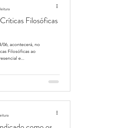
leitura
íticas Filosóficas
4/06, acontecerá, no
cas Filosóficas ao
sencial e...
eitura
 indicado como os