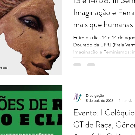
13 e 14/08: III Sem
Imaginação e Femi
mais que humanas
Entre os dias 14 e 14 de ago
Dourado da UFRJ (Praia Verme
Imaginação e Feminismos: i
O seminário propõe abrir 
e reflexão em torno das relaç
imaginação e feminismos, c
mais que humanas em um se
aquelas que envolvem seres
vínculos cotidianos com mat
Divulgação
5 de out. de 2025
1 min de l
Evento: I Colóquio
GT de Raça, Gêner