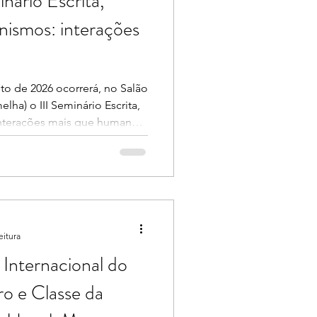
inário Escrita,
nismos: interações
sto de 2026 ocorrerá, no Salão
lha) o III Seminário Escrita,
nterações mais que humanas.
um campo de experimentação
ões entre escrita,
ompreendendo as interações
ntido ampliado: não apenas
 vivos, mas também os
erialidades e objetos (como
eitura
 Internacional do
o e Classe da