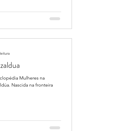
leitura
zaldua
iclopédia Mulheres na
ldúa. Nascida na fronteira