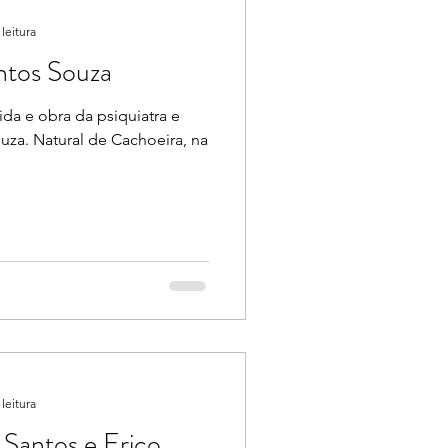
leitura
ntos Souza
ida e obra da psiquiatra e
uza. Natural de Cachoeira, na
leitura
a Santos e Erico