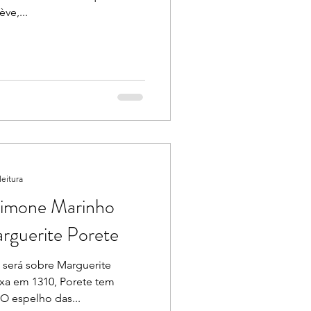
ve,...
leitura
 Simone Marinho
rguerite Porete
será sobre Marguerite
a em 1310, Porete tem
O espelho das...