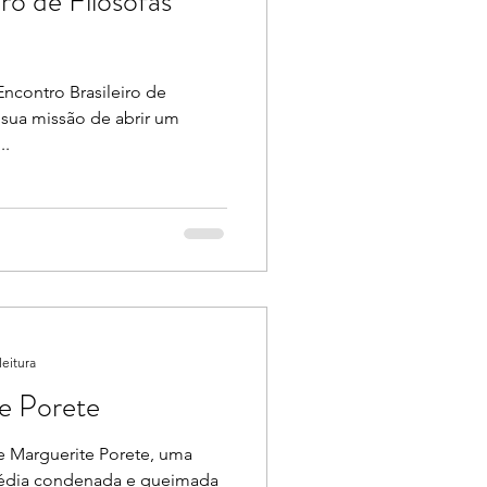
iro de Filósofas
ncontro Brasileiro de
a sua missão de abrir um
..
leitura
e Porete
e Marguerite Porete, uma
 média condenada e queimada