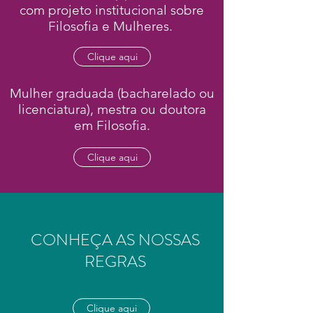
com projeto institucional sobre
Filosofia e Mulheres.
Clique aqui
Mulher graduada (bacharelado ou
licenciatura), mestra ou doutora
em Filosofia.
Clique aqui
CONHEÇA AS NOSSAS
REGRAS
Clique aqui