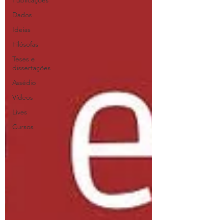
Publicações
Dados
Ideias
Filósofas
Teses e
dissertações
Assédio
Vídeos
Lives
Cursos