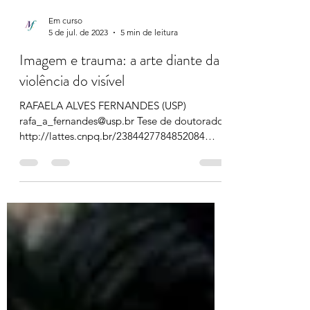
Em curso
5 de jul. de 2023
5 min de leitura
Imagem e trauma: a arte diante da
violência do visível
RAFAELA ALVES FERNANDES (USP)
rafa_a_fernandes@usp.br Tese de doutorado
http://lattes.cnpq.br/2384427784852084
Orientador: Ricardo...