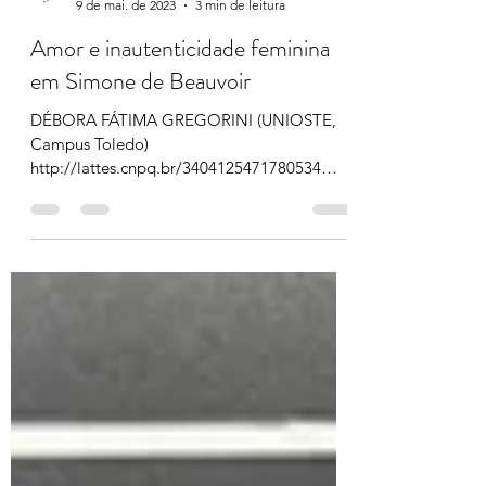
Em curso
9 de mai. de 2023
3 min de leitura
Amor e inautenticidade feminina
em Simone de Beauvoir
DÉBORA FÁTIMA GREGORINI (UNIOSTE,
Campus Toledo)
http://lattes.cnpq.br/3404125471780534
deboragregorini@hotmail.com Dissertação
de...