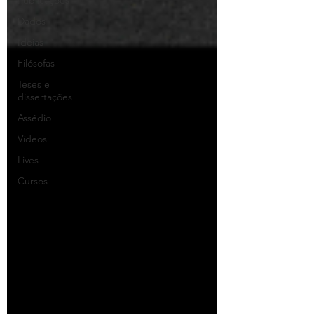
Publicações
Dados
Ideias
Filósofas
Teses e
dissertações
Assédio
Vídeos
Lives
Cursos