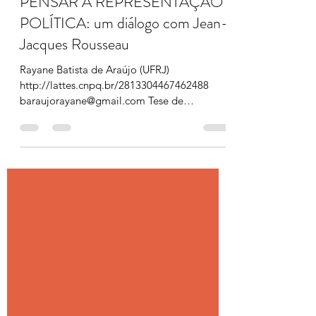
Em curso
11 de ago. de 2022
4 min de leitura
PENSAR A REPRESENTAÇÃO
POLÍTICA: um diálogo com Jean-
Jacques Rousseau
Rayane Batista de Araújo (UFRJ)
http://lattes.cnpq.br/2813304467462488
baraujorayane@gmail.com Tese de
Doutorado Orientador: Daniel Simão...