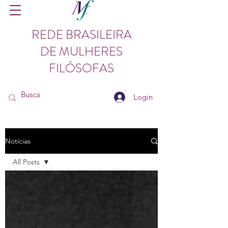
REDE BRASILEIRA
DE MULHERES
FILÓSOFAS
Login
Notícias
All Posts
All Posts
Eventos
Notícias